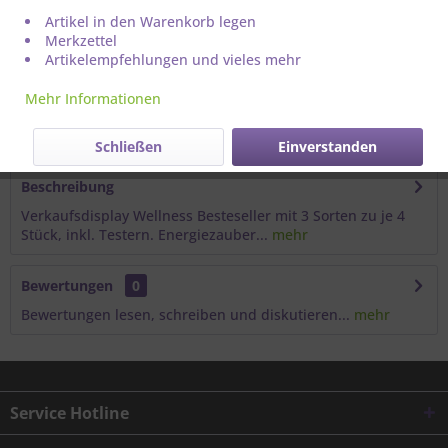
Artikel in den Warenkorb legen
Merkzettel
Artikelempfehlungen und vieles mehr
Mehr Informationen
Artikel-Nr.:
211157
Schließen
Einverstanden
Beschreibung
Verkaufsdisplay Wellness Besteseller mit 3 Sorten zu je 4
Stück, inkl. Testern. Energiezauber...
mehr
Bewertungen
0
Bewertungen lesen, schreiben und diskutieren...
mehr
Service Hotline