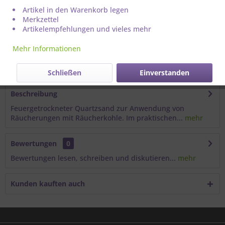
Artikel in den Warenkorb legen
Merkzettel
Artikelempfehlungen und vieles mehr
Mehr Informationen
Artikel-Nr.:
711001
Schließen
Einverstanden
Beschreibung
Feuergetrockneter Quartzsand zur Anwendung von
Räucherungen mit Räucherkohle. Im praktischen...
mehr
Bewertungen
0
Bewertungen lesen, schreiben und diskutieren...
mehr
Kunden kauften auch