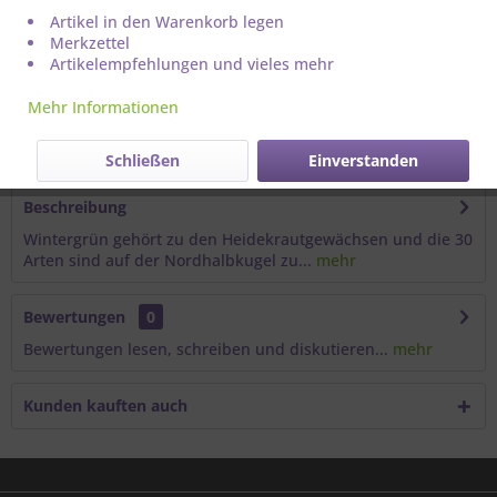
Artikel in den Warenkorb legen
Merkzettel
Artikelempfehlungen und vieles mehr
Mehr Informationen
Artikel-Nr.:
111066
Schließen
Einverstanden
Beschreibung
Wintergrün gehört zu den Heidekrautgewächsen und die 30
Arten sind auf der Nordhalbkugel zu...
mehr
Bewertungen
0
Bewertungen lesen, schreiben und diskutieren...
mehr
Kunden kauften auch