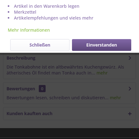
Artikel in den Warenkorb legen
Merkzettel
Artikelempfehlungen und vieles mehr
Mehr Informationen
Artikel-Nr.:
111062
Schließen
Einverstanden
Beschreibung
Die Tonkabohne ist ein altbewährtes Kuchengewürz. Als
ätherisches Öl findet man Tonka auch in...
mehr
Bewertungen
0
Bewertungen lesen, schreiben und diskutieren...
mehr
Kunden kauften auch