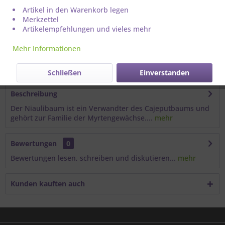
Artikel in den Warenkorb legen
Merkzettel
Artikelempfehlungen und vieles mehr
Mehr Informationen
Artikel-Nr.:
111053
Schließen
Einverstanden
Beschreibung
Der Niaulibaum ist ein Verwandter des Cajeputbaums und
gehört zur Familie der Myrtengewächse....
mehr
Bewertungen
0
Bewertungen lesen, schreiben und diskutieren...
mehr
Kunden kauften auch