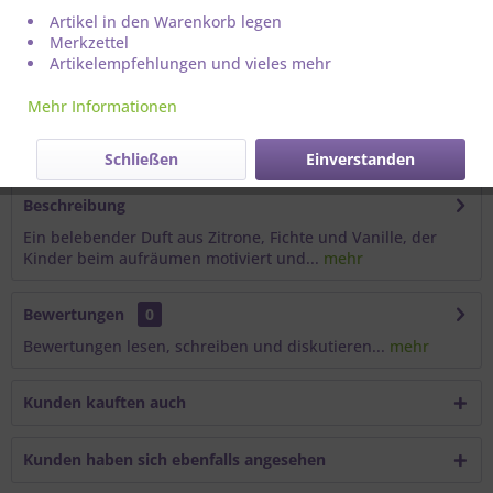
Artikel in den Warenkorb legen
Merkzettel
Artikelempfehlungen und vieles mehr
Mehr Informationen
Artikel-Nr.:
211099
Schließen
Einverstanden
Beschreibung
Ein belebender Duft aus Zitrone, Fichte und Vanille, der
Kinder beim aufräumen motiviert und...
mehr
Bewertungen
0
Bewertungen lesen, schreiben und diskutieren...
mehr
Kunden kauften auch
Kunden haben sich ebenfalls angesehen