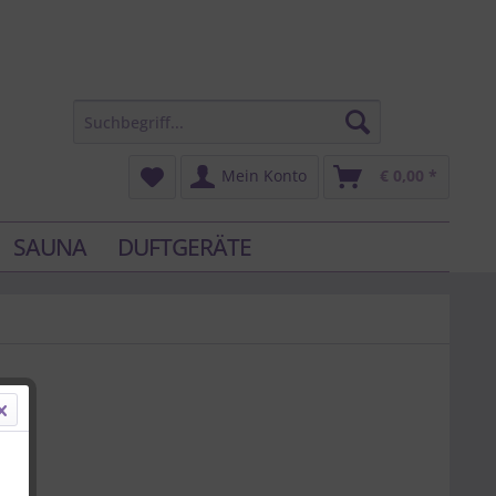
Mein Konto
€ 0,00 *
SAUNA
DUFTGERÄTE