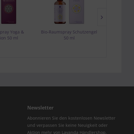
pray Yoga &
Bio-Raumspray Schutzengel
Bio-Rau
ion 50 ml
50 ml
Bärens
Newsletter
Abonnieren Sie den kostenlosen Newsletter
und verpassen Sie keine Neuigkeit oder
Aktion mehr von Lavanda Händlershop.