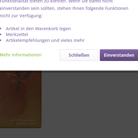
Funktionalität bieten zu können. Wenn Sie damit nicht
einverstanden sein sollten, stehen Ihnen folgende Funktionen
Artikel-Nr.:
nicht zur Verfügung:
Artikel in den Warenkorb legen
Merkzettel
Artikelempfehlungen und vieles mehr
Mehr Informationen
Schließen
Einverstanden