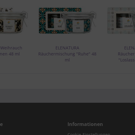
 Weihrauch
ELENATURA
ELEN
anen 48 ml
Räuchermischung "Ruhe" 48
Räucher
ml
"Loslas
ce
Informationen
Cookie-Einstellungen