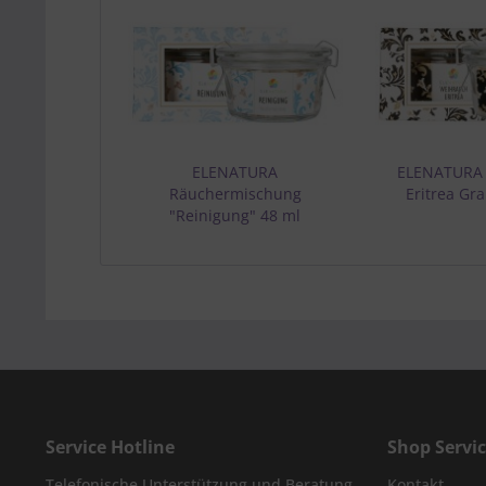
ELENATURA
ELENATURA
Räuchermischung
Eritrea Gr
"Reinigung" 48 ml
Service Hotline
Shop Servi
Telefonische Unterstützung und Beratung
Kontakt