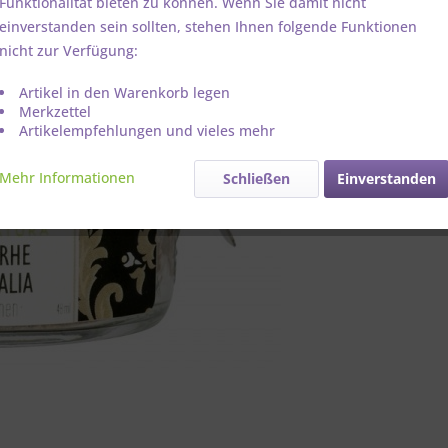
Funktionalität bieten zu können. Wenn Sie damit nicht
einverstanden sein sollten, stehen Ihnen folgende Funktionen
Artikel-Nr.:
nicht zur Verfügung:
Artikel in den Warenkorb legen
Merkzettel
Artikelempfehlungen und vieles mehr
Mehr Informationen
Schließen
Einverstanden