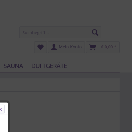
Mein Konto
€ 0,00 *
SAUNA
DUFTGERÄTE