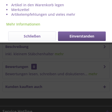
Artikel in den Warenkorb legen
Merkzettel
Artikelempfehlungen und vieles mehr
Mehr Informationen
Artikel-Nr.:
756010
Schließen
Einverstanden
Beschreibung
inkl. kleinem Stäbchenhalter
mehr
Bewertungen
0
Bewertungen lesen, schreiben und diskutieren...
mehr
Kunden kauften auch
Service Hotline