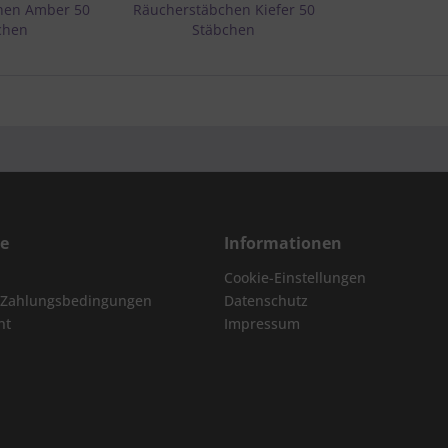
hen Amber 50
Räucherstäbchen Kiefer 50
chen
Stäbchen
ce
Informationen
Cookie-Einstellungen
 Zahlungsbedingungen
Datenschutz
ht
Impressum