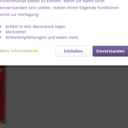
Funktionalität bieten zu können. Wenn Sie damit nicht
einverstanden sein sollten, stehen Ihnen folgende Funktionen
Artikel-Nr.:
nicht zur Verfügung:
Artikel in den Warenkorb legen
Merkzettel
Artikelempfehlungen und vieles mehr
Mehr Informationen
Schließen
Einverstanden