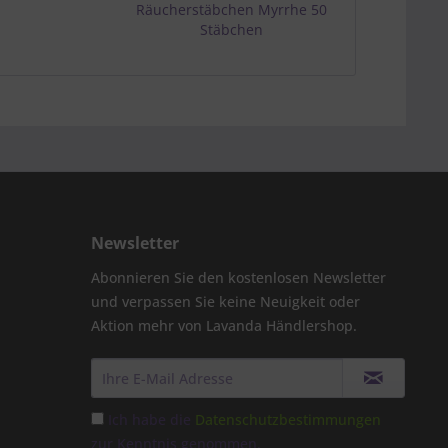
Räucherstäbchen Myrrhe 50
Räucherstä
Stäbchen
50 S
Newsletter
Abonnieren Sie den kostenlosen Newsletter
und verpassen Sie keine Neuigkeit oder
Aktion mehr von Lavanda Händlershop.
Ich habe die
Datenschutzbestimmungen
zur Kenntnis genommen.