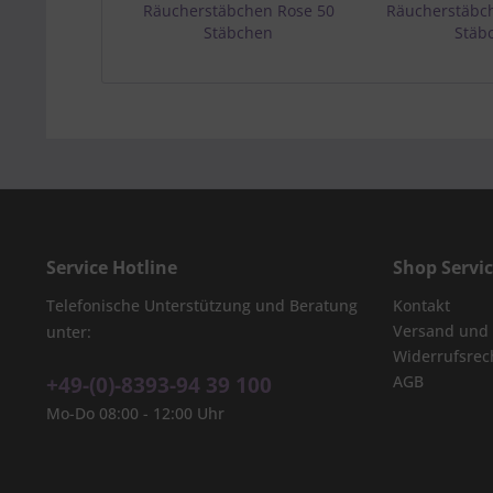
Räucherstäbchen Rose 50
Räucherstäbc
Stäbchen
Stäb
Service Hotline
Shop Servi
Telefonische Unterstützung und Beratung
Kontakt
Versand und
unter:
Widerrufsrec
+49-(0)-8393-94 39 100
AGB
Mo-Do 08:00 - 12:00 Uhr