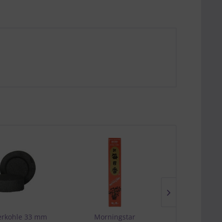
erkohle 33 mm
Morningstar
Morn