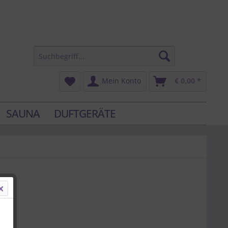
Mein Konto
€ 0,00 *
SAUNA
DUFTGERÄTE